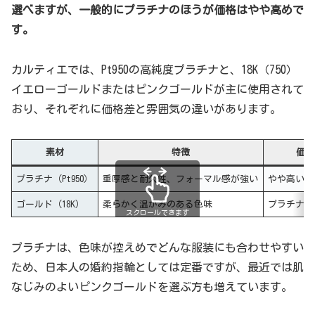
選べますが、一般的にプラチナのほうが価格はやや高めで
す。
カルティエでは、Pt950の高純度プラチナと、18K（750）
イエローゴールドまたはピンクゴールドが主に使用されて
おり、それぞれに価格差と雰囲気の違いがあります。
素材
特徴
価格
プラチナ（Pt950）
重厚感と耐久性、フォーマル感が強い
やや高い傾
ゴールド（18K）
柔らかく温かみのある色味
プラチナよ
スクロールできます
プラチナは、色味が控えめでどんな服装にも合わせやすい
ため、日本人の婚約指輪としては定番ですが、最近では肌
なじみのよいピンクゴールドを選ぶ方も増えています。