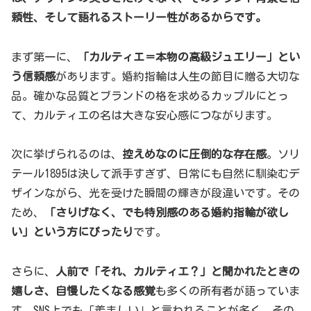
頼性、そして語れるストーリー性があるからです。
まず第一に、
「カルティエ＝本物の高級ジュエリー」とい
う信頼感
があります。婚約指輪は人生の節目に贈る大切な
品。確かな品質とブランドの格を求めるカップルにとっ
て、カルティエの名は大きな安心感につながります。
次に挙げられるのは、
控えめなのに圧倒的な存在感
。ソリ
テール1895は決して派手すぎず、日常にも自然に馴染むデ
ザインながら、光を受けた瞬間の輝きが段違いです。その
ため、
「さりげなく、でも特別感のある婚約指輪が欲し
い」という方にぴったり
です。
さらに、
人前で「それ、カルティエ？」と聞かれたときの
嬉しさ、自慢したくなる感覚
も多くの所有者が語っていま
す。SNS上でも「羨ましい」と言われることが多く、その